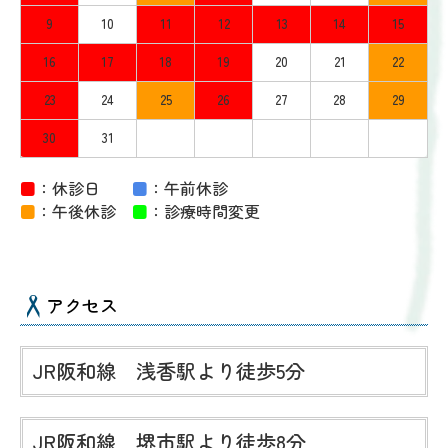
9
10
11
12
13
14
15
16
17
18
19
20
21
22
23
24
25
26
27
28
29
30
31
■
：休診日
■
：午前休診
■
：午後休診
■
：診療時間変更
アクセス
JR阪和線 浅香駅より徒歩5分
JR阪和線 堺市駅より徒歩8分