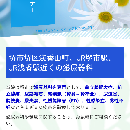
よくある質問
交通案内
堺市堺区浅香山町、JR堺市駅、
JR浅香駅近くの泌尿器科
当院は堺市で
泌尿器科を専門
として、
前立腺肥大症、前
立腺癌、尿路結石、腎疾患（腎炎～腎不全）、尿道炎、
膀胱炎、尿失禁、性機能障害（ED）、性感染症、男性不
妊
などさまざまな疾患を診療しております。
泌尿器科や健康に関することは、お気軽にご相談くださ
い。