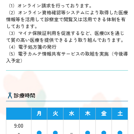
（1）オンライン請求を行っております。
（2）オンライン資格確認等システムにより取得した医療
情報等を活用して診察室で閲覧又は活用できる体制を有
しております。
（3）マイナ保険証利用を促進するなど、医療DXを通じ
て質の高い医療を提供できるよう取り組んでおります。
（4）電子処方箋の発行
（5）電子カルテ情報共有サービスの取組を実施（今後導
入予定）
診療時間
月
火
水
木
金
土
9:00
-
●
●
－
●
●
●