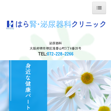
ホーム
院長紹介
泌尿器科
診療のご案内
大阪府堺市堺区浅香山町3丁4番28号
TEL:
072-228-2266
性病
性機能障害
病気について
各検診について
施設・設備のご案内