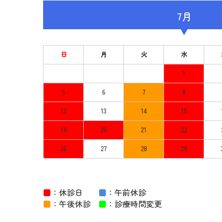
7月
日
月
火
水
1
5
6
7
8
12
13
14
15
19
20
21
22
26
27
28
29
■
：休診日
■
：午前休診
■
：午後休診
■
：診療時間変更