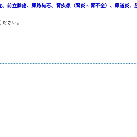
症、前立腺癌、尿路結石、腎疾患（腎炎～腎不全）、尿道炎、
。
ください。