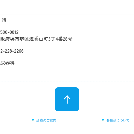
 靖
590-0012
阪府堺市堺区浅香山町3丁4番28号
72-228-2266
泌尿器科
診療のご案内
各検診について