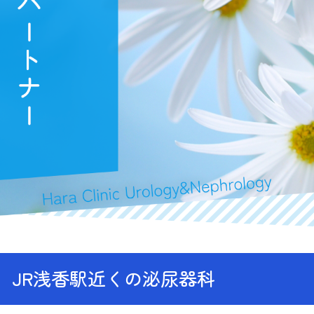
、JR浅香駅近くの泌尿器科